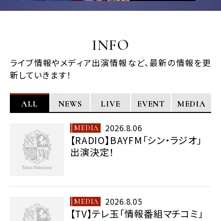
2026.7.30
blog更新 「いろんな想い。」を更新しました。
INFO
2026.7.28
blog更新 「SerialTune 明日GLITTER配信リリース！」
ライブ情報やメディア出演情報など、最新の情報を更
を更新しました。
新していきます！
2026.7.26
blog更新 「名古屋ヴァンキッシュにて２公演でした。」を更
ALL
NEWS
LIVE
EVENT
MEDIA
新しました。
2026.7.26
2026.8.06
MEDIA
短編小説 「第１１８回 中学3年生」を更新しました。
【RADIO】BAYFM「シン・ラジオ」
出演決定！
2026.7.23
blog更新 「明日から２日間は名古屋です！」を更新しまし
た。
2026.8.07
2026.8.05
MEDIA
スタッフblog 「2日前に食べたカツオにやられる卓偉(リハ
【TV】テレ玉「情報番組マチコミ」
初日)」を更新しました。