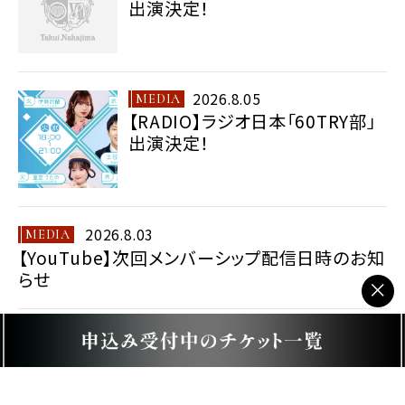
出演決定！
2026.8.06
blog更新 「ダメだこりゃ！」を更新しました。
2026.8.04
2026.8.05
MEDIA
blog更新 「本日yutaka氏の誕生日！」を更新しました。
【RADIO】ラジオ日本「60TRY部」
出演決定！
2026.8.02
blog更新 「明日は月一恒例のメンバーシップ生配信ライ
ヴ！」を更新しました。
2026.7.31
2026.8.03
MEDIA
blog更新 「BEAT&LOOSEの方に業務連絡！」を更新しま
【YouTube】次回メンバーシップ配信日時のお知
した。
らせ
×
2026.7.30
blog更新 「いろんな想い。」を更新しました。
2026.8.03
NEWS
2026.7.28
中島卓偉GOGO水戸「私を水戸に連れてって
2027」企画決定！
blog更新 「SerialTune 明日GLITTER配信リリース！」
を更新しました。