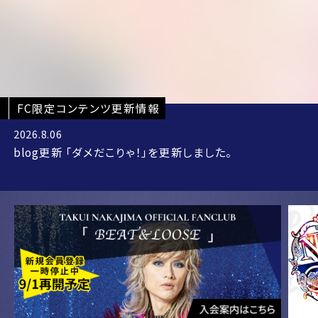
2026.7.23
blog更新 「明日から２日間は名古屋です！」を更新しまし
た。
2026.8.07
スタッフblog 「2日前に食べたカツオにやられる卓偉(リハ
初日)」を更新しました。
FC限定コンテンツ更新情報
2026.8.06
blog更新 「ダメだこりゃ！」を更新しました。
2026.8.04
blog更新 「本日yutaka氏の誕生日！」を更新しました。
2026.8.02
blog更新 「明日は月一恒例のメンバーシップ生配信ライ
ヴ！」を更新しました。
2026.7.31
blog更新 「BEAT&LOOSEの方に業務連絡！」を更新しま
した。