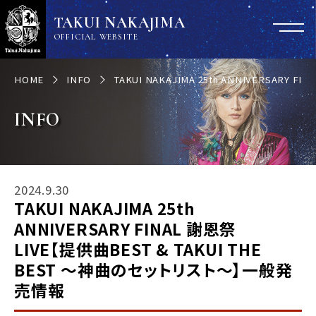
TAKUI NAKAJIMA
OFFICIAL WEBSITE
HOME
INFO
TAKUI NAKAJIMA 25th ANNIVERSARY
INFO
2024.9.30
TAKUI NAKAJIMA 25th
ANNIVERSARY FINAL 謝恩祭
LIVE【提供曲BEST & TAKUI THE
BEST 〜神曲のセットリスト〜】一般発
売情報