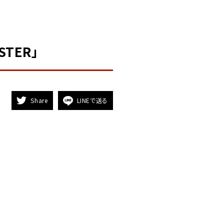
STER」
Share
LINEで送る