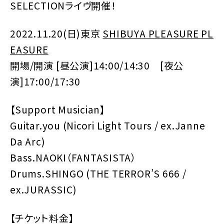
SELECTIONライヴ開催！
2022.11.20(日)東京
SHIBUYA PLEASURE PL
EASURE
開場/開演 [昼公演]14:00/14:30 [夜公
演]17:00/17:30
【Support Musician】
Guitar.you (Nicori Light Tours / ex.Janne
Da Arc)
Bass.NAOKI（FANTASISTA）
Drums.SHINGO (THE TERROR’S 666 /
ex.JURASSIC)
【チケット料金】