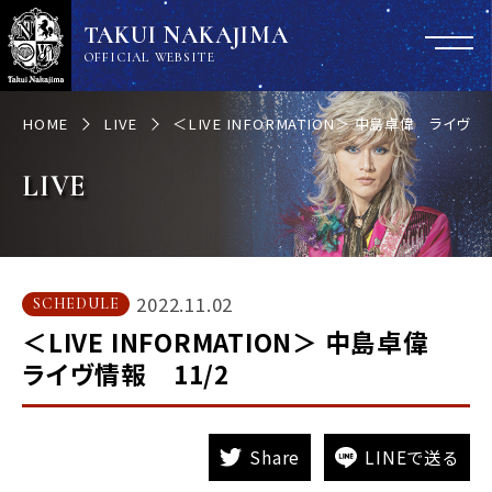
TAKUI NAKAJIMA
OFFICIAL WEBSITE
HOME
LIVE
＜LIVE INFORMATION＞ 中島卓偉 ライヴ情
LIVE
2022.11.02
SCHEDULE
＜LIVE INFORMATION＞ 中島卓偉
ライヴ情報 11/2
Share
LINEで送る