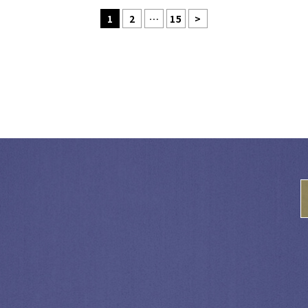
1
2
…
15
>