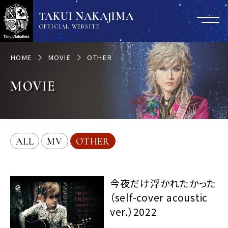
TAKUI NAKAJIMA
OFFICIAL WEBSITE
HOME
MOVIE
OTHER
MOVIE
ALL
MV
OTHER
今夜だけ浮かれたかった
（self-cover acoustic
ver.）2022